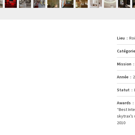
Lieu
Roi
Catégori
Mission
Année
Statut
Awards
“Best Inte
skytrax’s 
2010