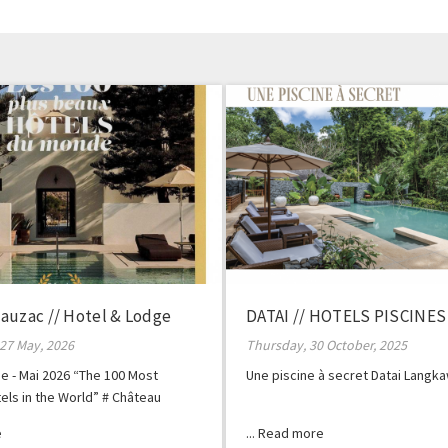
auzac // Hotel & Lodge
DATAI // HOTELS PISCINES
27 May, 2026
Thursday, 30 October, 2025
e - Mai 2026 “The 100 Most
Une piscine à secret Datai Langka
tels in the World” # Château