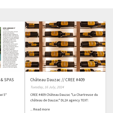
 & SPAS
Château Dauzac // CREE #409
Tuesday, 16 July, 2024
wi 5*
CREE #409 Château Dauzac "La Chartreuse du
château de Dauzac" DL2A agency TEXT:
CHRISTINE BLANCHET PHOTOGRAPHER:
GERALDINE BRUNEEL