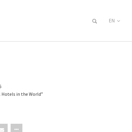
EN
FR
6
 Hotels in the World”