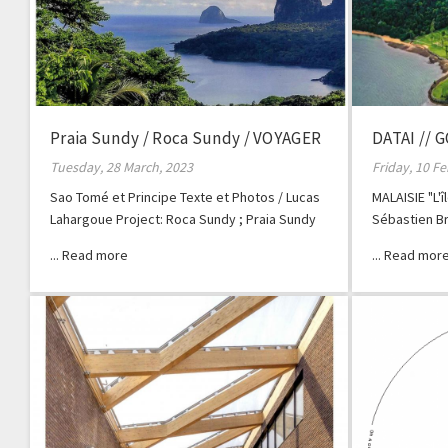
Praia Sundy / Roca Sundy / VOYAGER
DATAI // 
ICI & AILLEURS
Tuesday, 28 March, 2023
Friday, 10 F
Sao Tomé et Principe Texte et Photos / Lucas
MALAISIE "L'
Lahargoue Project: Roca Sundy ; Praia Sundy
Sébastien B