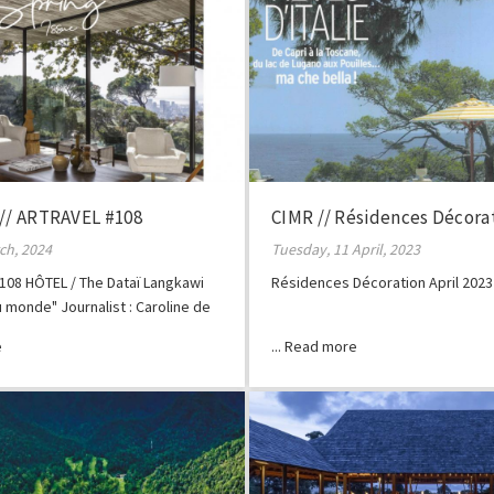
 // ARTRAVEL #108
CIMR // Résidences Décora
rch, 2024
Tuesday, 11 April, 2023
108 HÔTEL / The Dataï Langkawi
Résidences Décoration April 2023
u monde" Journalist : Caroline de
o credits: The Dataï