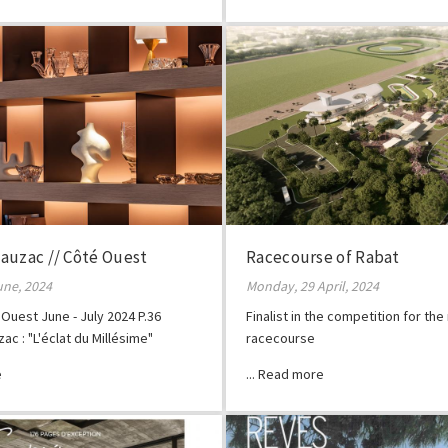
auzac // Côté Ouest
Racecourse of Rabat
une, 2024
Monday, 29 April, 2024
Ouest June - July 2024 P.36
Finalist in the competition for th
ac : "L'éclat du Millésime"
racecourse