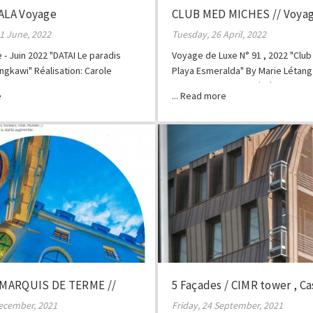
GALA Voyage
CLUB MED MICHES // Voyag
1 June, 2022
Tuesday, 26 April, 2022
- Juin 2022 "DATAI Le paradis
Voyage de Luxe N° 91 , 2022 "Clu
ngkawi" Réalisation: Carole
Playa Esmeralda" By Marie Létang 
Florentin Photos : Frédéric Ducou
MARQUIS DE TERME //
5 Façades / CIMR tower , C
ecember, 2021
Friday, 24 September, 2021