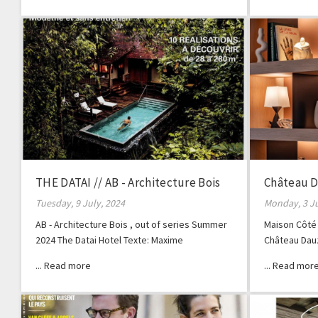
THE DATAI // AB - Architecture Bois
Château D
Hors série
Tuesday, 9 July, 2024
Monday, 3 J
AB - Architecture Bois , out of series Summer
Maison Côté 
2024 The Datai Hotel Texte: Maxime
Château Dauz
Kouyoumdjian Photos : Eric Martin