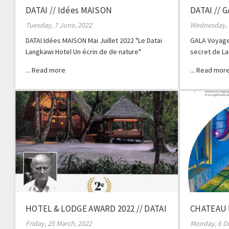
DATAI // Idées MAISON
DATAI // 
Tuesday, 7 June, 2022
Wednesday, 
DATAI Idées MAISON Mai Juillet 2022 "Le Datai
GALA Voyage 
Langkawi Hotel Un écrin de de nature"
secret de La
Schmitz
HOTEL & LODGE AWARD 2022 // DATAI
CHATEAU 
NDA #47
Friday, 25 March, 2022
Monday, 6 D