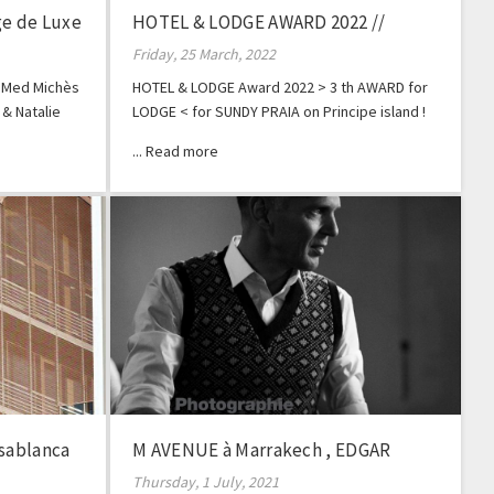
e de Luxe
HOTEL & LODGE AWARD 2022 //
SUNDY PRAIA
Friday, 25 March, 2022
b Med Michès
HOTEL & LODGE Award 2022 > 3 th AWARD for
& Natalie
LODGE < for SUNDY PRAIA on Principe island !
t
asablanca
M AVENUE à Marrakech , EDGAR
Magazine
Thursday, 1 July, 2021