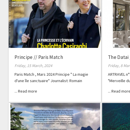
Principe // Paris Match
The Datai
Friday, 15 March, 2024
Friday, 8 Ma
Paris Match , Mars 2024 Principe " La magie
ARTRAVEL n°
d'une île sanctuaire" Journalist: Romain
"Merveille d
Clergeat
Balanda Phot