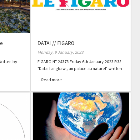
ne
DATAI // FIGARO
Monday, 9 January, 2023
ritten by
FIGARO N° 24378 Friday 6th January 2023 P.33
"Datai Langkawi, un palace au naturel" written
by Laurent Louet.