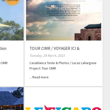
tion
TOUR CIMR / VOYAGER ICI &
AILLEURS
Tuesday, 28 March, 2023
 CIMR
Casablanca Texte & Photos / Lucas Lahargoue
Project: Tour CIMR