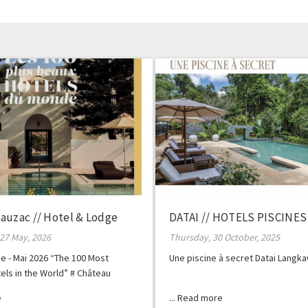
auzac // Hotel & Lodge
DATAI // HOTELS PISCINES
27 May, 2026
Thursday, 30 October, 2025
e - Mai 2026 “The 100 Most
Une piscine à secret Datai Langka
tels in the World” # Château