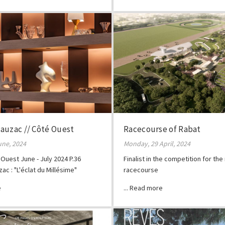
auzac // Côté Ouest
Racecourse of Rabat
une, 2024
Monday, 29 April, 2024
Ouest June - July 2024 P.36
Finalist in the competition for th
ac : "L'éclat du Millésime"
racecourse