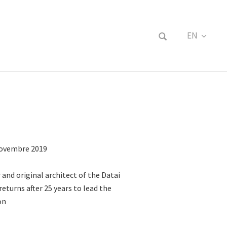
EN
FR
 Novembre 2019
and original architect of the Datai
returns after 25 years to lead the
on