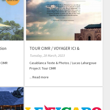
tion
TOUR CIMR / VOYAGER ICI &
AILLEURS
Tuesday, 28 March, 2023
 CIMR
Casablanca Texte & Photos / Lucas Lahargoue
Project: Tour CIMR