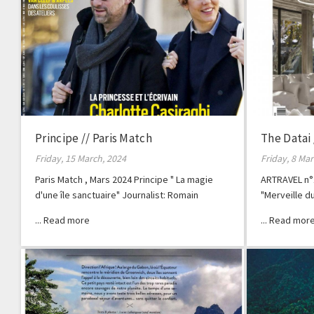
Principe // Paris Match
The Datai
Friday, 15 March, 2024
Friday, 8 Ma
Paris Match , Mars 2024 Principe " La magie
ARTRAVEL n°
d'une île sanctuaire" Journalist: Romain
"Merveille d
Clergeat
Balanda Phot