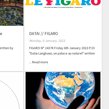
ne
DATAI // FIGARO
Monday, 9 January, 2023
ritten by
FIGARO N° 24378 Friday 6th January 2023 P.33
"Datai Langkawi, un palace au naturel" written
by Laurent Louet.