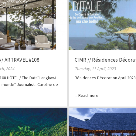
 // ARTRAVEL #108
CIMR // Résidences Décora
rch, 2024
Tuesday, 11 April, 2023
108 HÔTEL / The Dataï Langkawi
Résidences Décoration April 2023
u monde" Journalist : Caroline de
o credits: The Dataï