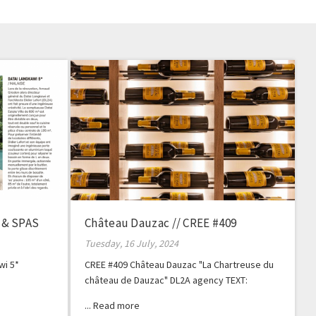
 & SPAS
Château Dauzac // CREE #409
Tuesday, 16 July, 2024
wi 5*
CREE #409 Château Dauzac "La Chartreuse du
château de Dauzac" DL2A agency TEXT:
CHRISTINE BLANCHET PHOTOGRAPHER:
GERALDINE BRUNEEL