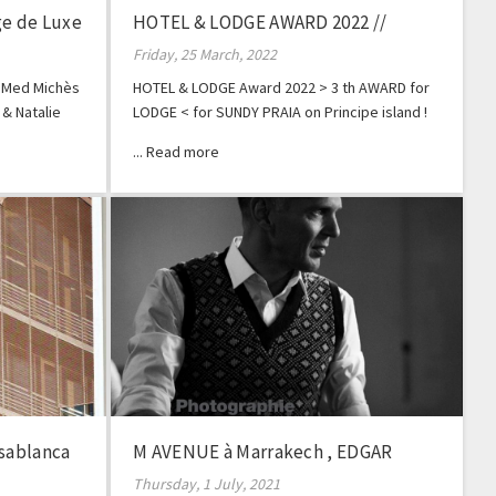
e de Luxe
HOTEL & LODGE AWARD 2022 //
SUNDY PRAIA
Friday, 25 March, 2022
b Med Michès
HOTEL & LODGE Award 2022 > 3 th AWARD for
& Natalie
LODGE < for SUNDY PRAIA on Principe island !
t
asablanca
M AVENUE à Marrakech , EDGAR
Magazine
Thursday, 1 July, 2021