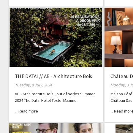
THE DATAI // AB - Architecture Bois
Château D
Hors série
Tuesday, 9 July, 2024
Monday, 3 J
AB - Architecture Bois , out of series Summer
Maison Côté 
2024 The Datai Hotel Texte: Maxime
Château Dauz
Kouyoumdjian Photos : Eric Martin