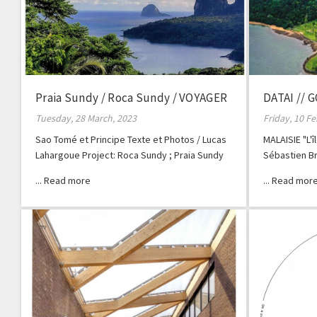
Praia Sundy / Roca Sundy / VOYAGER
DATAI // 
ICI & AILLEURS
Tuesday, 28 March, 2023
Friday, 10 F
Sao Tomé et Principe Texte et Photos / Lucas
MALAISIE "L'
Lahargoue Project: Roca Sundy ; Praia Sundy
Sébastien B