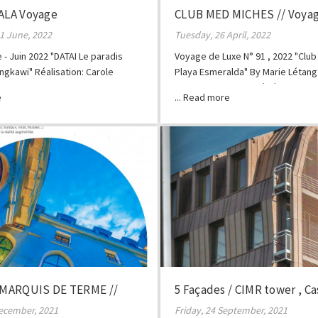
GALA Voyage
CLUB MED MICHES // Voyag
1 June, 2022
Tuesday, 26 April, 2022
- Juin 2022 "DATAI Le paradis
Voyage de Luxe N° 91 , 2022 "Clu
ngkawi" Réalisation: Carole
Playa Esmeralda" By Marie Létang 
Florentin Photos : Frédéric Ducou
MARQUIS DE TERME //
5 Façades / CIMR tower , C
ecember, 2021
Friday, 24 September, 2021