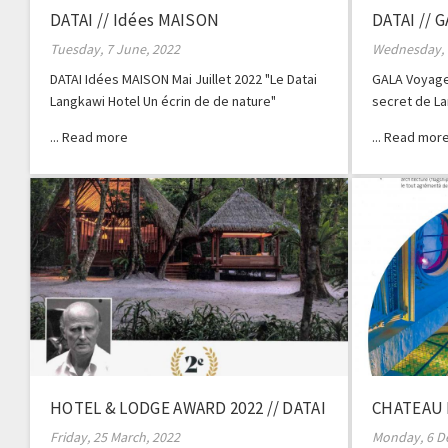
DATAI // Idées MAISON
DATAI // 
Tuesday, 7 June, 2022
Wednesday, 
DATAI Idées MAISON Mai Juillet 2022 "Le Datai
GALA Voyage 
Langkawi Hotel Un écrin de de nature"
secret de La
Schmitz
HOTEL & LODGE AWARD 2022 // DATAI
CHATEAU 
NDA #47
Friday, 25 March, 2022
Monday, 6 D