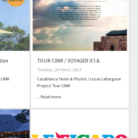
tion
TOUR CIMR / VOYAGER ICI &
AILLEURS
Tuesday, 28 March, 2023
 CIMR
Casablanca Texte & Photos / Lucas Lahargoue
Project: Tour CIMR