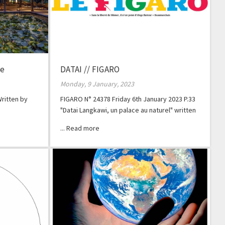
ne
DATAI // FIGARO
Monday, 9 January, 2023
ritten by
FIGARO N° 24378 Friday 6th January 2023 P.33
"Datai Langkawi, un palace au naturel" written
by Laurent Louet.