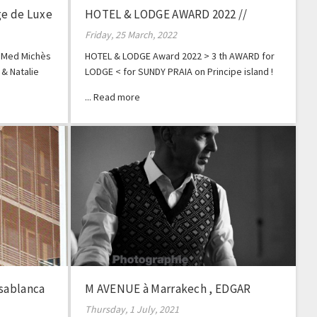
e de Luxe
HOTEL & LODGE AWARD 2022 //
SUNDY PRAIA
Friday, 25 March, 2022
b Med Michès
HOTEL & LODGE Award 2022 > 3 th AWARD for
& Natalie
LODGE < for SUNDY PRAIA on Principe island !
t
asablanca
M AVENUE à Marrakech , EDGAR
Magazine
Thursday, 1 July, 2021