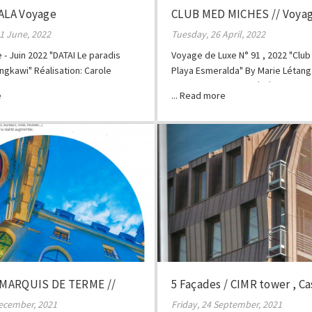
GALA Voyage
CLUB MED MICHES // Voyag
1 June, 2022
Tuesday, 26 April, 2022
- Juin 2022 "DATAI Le paradis
Voyage de Luxe N° 91 , 2022 "Clu
ngkawi" Réalisation: Carole
Playa Esmeralda" By Marie Létang 
Florentin Photos : Frédéric Ducou
MARQUIS DE TERME //
5 Façades / CIMR tower , C
ecember, 2021
Friday, 24 September, 2021