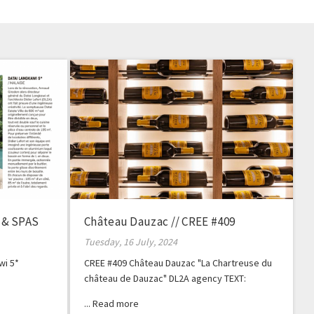
 & SPAS
Château Dauzac // CREE #409
Tuesday, 16 July, 2024
wi 5*
CREE #409 Château Dauzac "La Chartreuse du
château de Dauzac" DL2A agency TEXT:
CHRISTINE BLANCHET PHOTOGRAPHER:
GERALDINE BRUNEEL