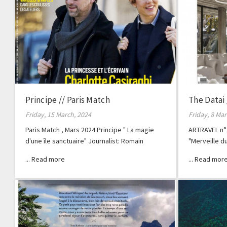
Principe // Paris Match
The Datai
Friday, 15 March, 2024
Friday, 8 Ma
Paris Match , Mars 2024 Principe " La magie
ARTRAVEL n°
d'une île sanctuaire" Journalist: Romain
"Merveille d
Clergeat
Balanda Phot