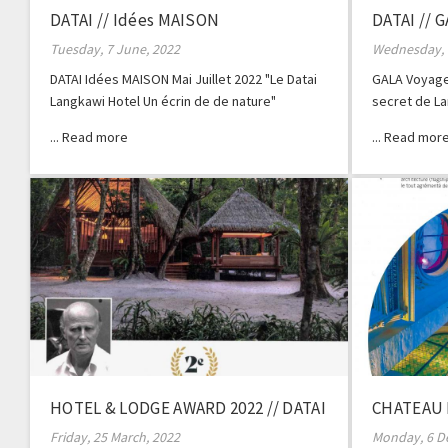
DATAI // Idées MAISON
DATAI // 
Tuesday, 7 June, 2022
Wednesday, 
DATAI Idées MAISON Mai Juillet 2022 "Le Datai
GALA Voyage 
Langkawi Hotel Un écrin de de nature"
secret de La
Schmitz
HOTEL & LODGE AWARD 2022 // DATAI
CHATEAU 
NDA #47
Friday, 25 March, 2022
Monday, 6 D