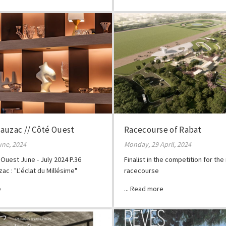
auzac // Côté Ouest
Racecourse of Rabat
une, 2024
Monday, 29 April, 2024
Ouest June - July 2024 P.36
Finalist in the competition for th
ac : "L'éclat du Millésime"
racecourse