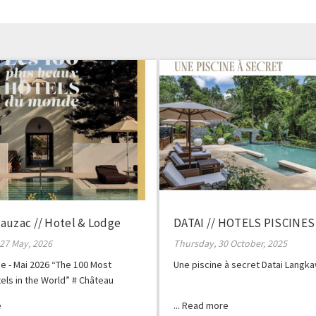
auzac // Hotel & Lodge
DATAI // HOTELS PISCINES
27 May, 2026
Thursday, 30 October, 2025
e - Mai 2026 “The 100 Most
Une piscine à secret Datai Langka
tels in the World” # Château