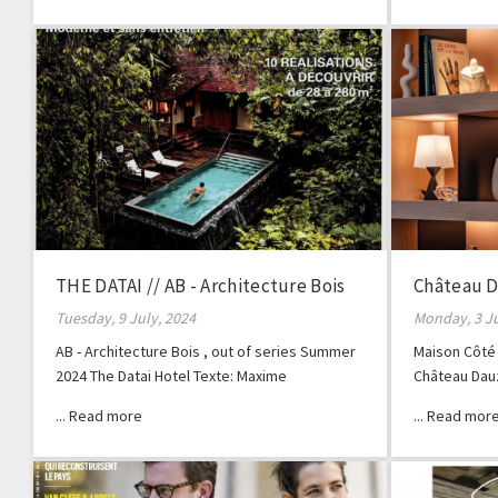
THE DATAI // AB - Architecture Bois
Château D
Hors série
Tuesday, 9 July, 2024
Monday, 3 J
AB - Architecture Bois , out of series Summer
Maison Côté 
2024 The Datai Hotel Texte: Maxime
Château Dauz
Kouyoumdjian Photos : Eric Martin