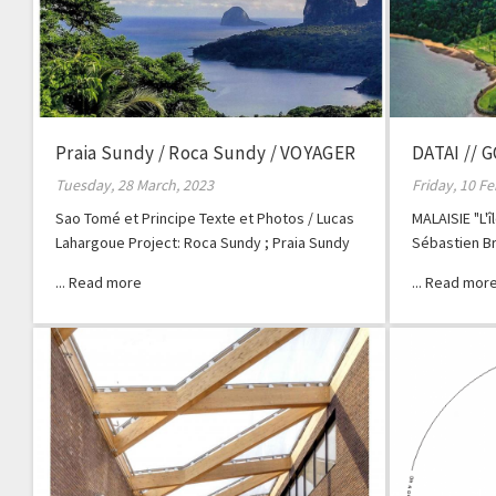
Praia Sundy / Roca Sundy / VOYAGER
DATAI // 
ICI & AILLEURS
Tuesday, 28 March, 2023
Friday, 10 F
Sao Tomé et Principe Texte et Photos / Lucas
MALAISIE "L'
Lahargoue Project: Roca Sundy ; Praia Sundy
Sébastien B