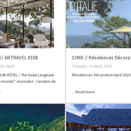
 // ARTRAVEL #108
CIMR // Résidences Décora
rch, 2024
Tuesday, 11 April, 2023
108 HÔTEL / The Dataï Langkawi
Résidences Décoration April 2023
u monde" Journalist : Caroline de
o credits: The Dataï